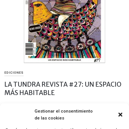
EDICIONES
LA TUNDRA REVISTA #27: UN ESPACIO
MÁS HABITABLE
14 FEBRERO, 2019
Gestionar el consentimiento
edición impresa Portada Dolores Pardo La Tundra Revista
de las cookies
Contenidos ANA TIJOUX | Entrevista exclusiva. ‘Hacer música
en silencio’, por Adelaida Monguillot […]