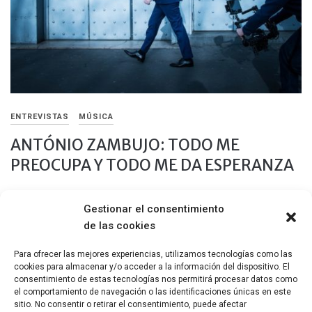
ENTREVISTAS
MÚSICA
ANTÓNIO ZAMBUJO: TODO ME
PREOCUPA Y TODO ME DA ESPERANZA
17 ABRIL, 2017
Gestionar el consentimiento
António Zambujo tiene el poder de cautivar a públicos de todos
de las cookies
los idiomas con la tranquila presencia y sencillez heredada de
[…]
Para ofrecer las mejores experiencias, utilizamos tecnologías como las
cookies para almacenar y/o acceder a la información del dispositivo. El
Compartir
consentimiento de estas tecnologías nos permitirá procesar datos como
el comportamiento de navegación o las identificaciones únicas en este
sitio. No consentir o retirar el consentimiento, puede afectar