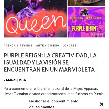
AGENDA Y REVIEWS
ARTE Y DISEÑO
LONDRES
PURPLE REIGN: LA CREATIVIDAD, LA
IGUALDAD Y LA VISIÓN SE
ENCUENTRAN EN UN MAR VIOLETA
2 MARZO, 2026
Para conmemorar el Día Internacional de la Mujer, Apparan,
Hyper Fixxation y otras organizaciones unen fuerzas en Purple
Reign, un evento colaborativo que incluye noches de música,
Gestionar el consentimiento
DJs / VJs, baile, exposiciones de arte, talleres, paste ups,
de las cookies